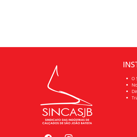
INS
O 
No
Di
Tr