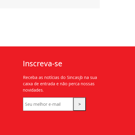
Inscreva-se
Receba as notícias do Sincasjb na sua
caixa de entrada e não perca nossas
novidades.
>